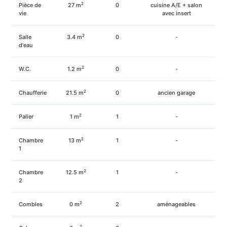
2
Pièce de
27
m
0
cuisine A/E + salon
vie
avec insert
2
Salle
3.4
m
0
-
d'eau
2
W.C.
1.2
m
0
-
2
Chaufferie
21.5
m
0
ancien garage
2
Palier
1
m
1
-
2
Chambre
13
m
1
-
1
2
Chambre
12.5
m
1
-
2
2
Combles
0
m
2
aménageables
2