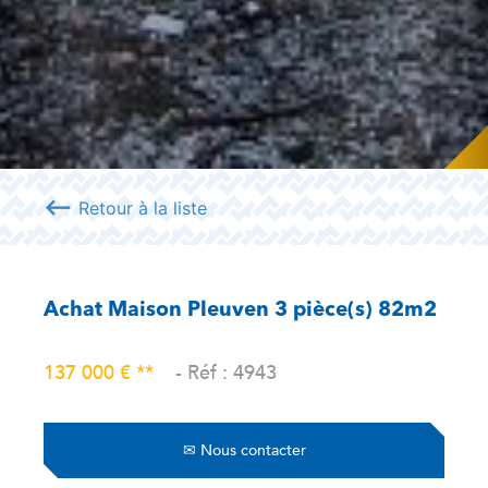
⟵
Retour à la liste
Achat Maison Pleuven 3 pièce(s) 82m2
137 000 € **
- Réf : 4943
✉
Nous contacter