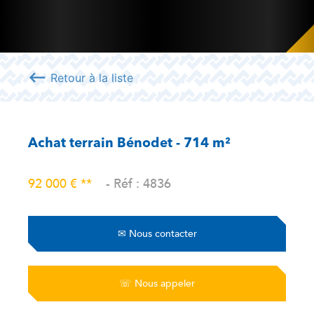
⟵
Retour à la liste
Achat terrain Bénodet - 714 m²
92 000 € **
- Réf : 4836
✉
Nous contacter
☏
Nous appeler