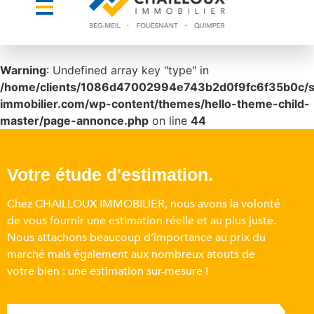
Warning
: Undefined array key "type" in
/home/clients/1086d47002994e743b2d0f9fc6f35b0c/sit
immobilier.com/wp-content/themes/hello-theme-child-
master/page-annonce.php
on line
44
Votre étude d'estimation.
Chez CHAILLOUX IMMOBILIER, nous avons la volonté
de vous fournir une estimation réelle et au plus juste.
Nous attachons beaucoup d’importance au prix du
marché mais également aux nombreux atouts de
votre bien : une estimation sur-mesure !​