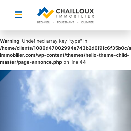
Warning
: Undefined array key "type" in
/home/clients/1086d47002994e743b2d0f9fc6f35b0c/sit
immobilier.com/wp-content/themes/hello-theme-child-
master/page-annonce.php
on line
44