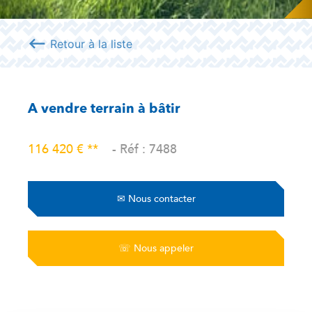
⟵
Retour à la liste
A vendre terrain à bâtir
116 420 € **
- Réf : 7488
✉
Nous contacter
☏
Nous appeler